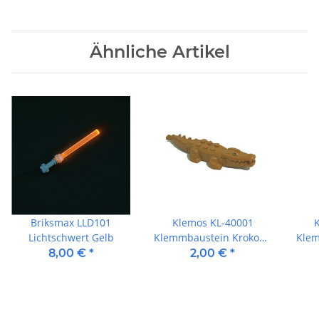
Ähnliche Artikel
Briksmax LLD101
Klemos KL-40001
Lichtschwert Gelb
Klemmbaustein Krokodil
Klem
braun
8,00 €
*
2,00 €
*