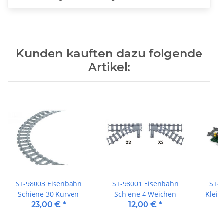
Kunden kauften dazu folgende
Artikel:
ST-98003 Eisenbahn
ST-98001 Eisenbahn
ST
Schiene 30 Kurven
Schiene 4 Weichen
Kle
23,00 €
*
12,00 €
*