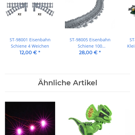
ST-98001 Eisenbahn
ST-98005 Eisenbahn
ST
Schiene 4 Weichen
Schiene 100
Kle
Flexschienen
12,00 €
*
28,00 €
*
Ähnliche Artikel