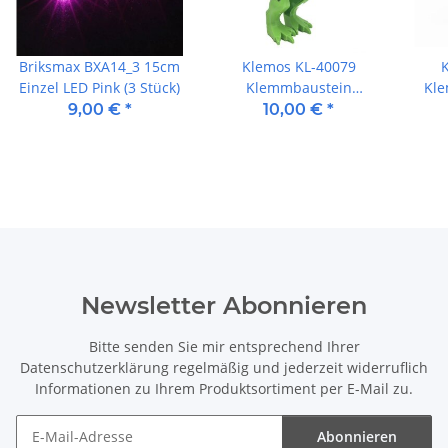
Briksmax BXA14_3 15cm
Klemos KL-40079
Einzel LED Pink (3 Stück)
Klemmbaustein
Kl
Dinosaurier
s
9,00 €
*
10,00 €
*
Dilophosaurus groß mit
Sound
Newsletter Abonnieren
Bitte senden Sie mir entsprechend Ihrer
Datenschutzerklärung
regelmäßig und jederzeit widerruflich
Informationen zu Ihrem Produktsortiment per E-Mail zu.
Abonnieren