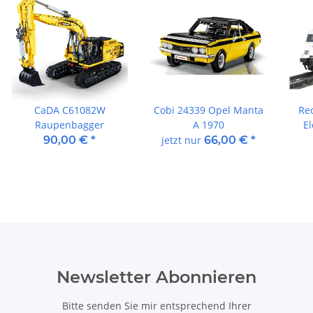
CaDA C61082W
Cobi 24339 Opel Manta
Re
Raupenbagger
A 1970
El
90,00 €
*
jetzt nur
66,00 €
*
Newsletter Abonnieren
Bitte senden Sie mir entsprechend Ihrer