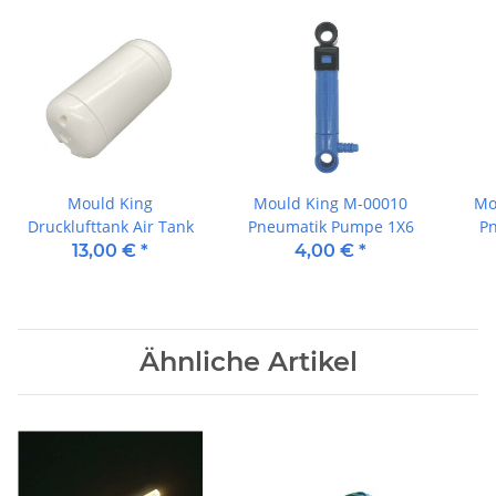
Mould King
Mould King M-00010
Mo
Drucklufttank Air Tank
Pneumatik Pumpe 1X6
Pn
13,00 €
*
4,00 €
*
Ähnliche Artikel