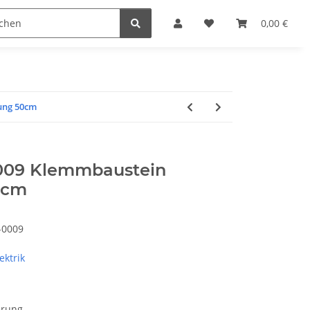
steine
Gutscheine
Sonderpreise
0,00 €
ung 50cm
009 Klemmbaustein
0cm
-0009
ektrik
erung