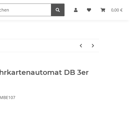
steine
Gutscheine
Sonderpreise
0,00 €
hrkartenautomat DB 3er
 MBE107