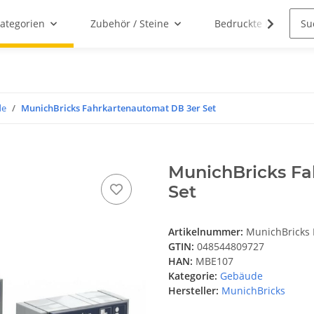
ategorien
Zubehör / Steine
Bedruckte Klemmbau
de
MunichBricks Fahrkartenautomat DB 3er Set
MunichBricks Fa
Set
Artikelnummer:
MunichBricks
GTIN:
048544809727
HAN:
MBE107
Kategorie:
Gebäude
Hersteller:
MunichBricks