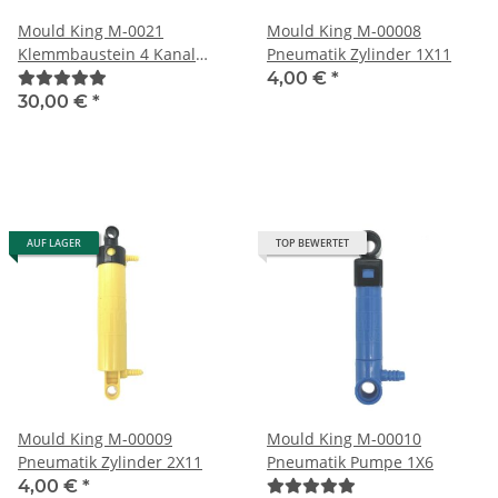
Mould King M-0021
Mould King M-00008
Klemmbaustein 4 Kanal
Pneumatik Zylinder 1X11
Empfänger / Akkubox 2,4
4,00 €
*
GHz
30,00 €
*
AUF LAGER
TOP BEWERTET
Mould King M-00009
Mould King M-00010
Pneumatik Zylinder 2X11
Pneumatik Pumpe 1X6
4,00 €
*