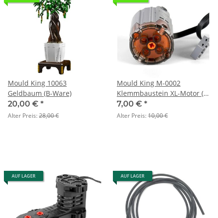
Mould King 10063
Mould King M-0002
Geldbaum (B-Ware)
Klemmbaustein XL-Motor (B-
Ware)
20,00 €
*
7,00 €
*
Alter Preis:
28,00 €
Alter Preis:
10,00 €
AUF LAGER
AUF LAGER