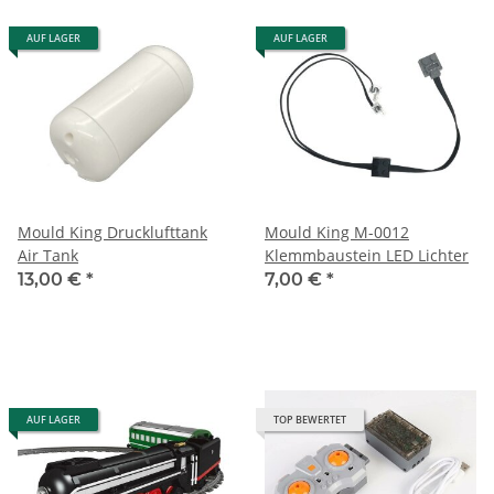
AUF LAGER
AUF LAGER
Mould King Drucklufttank
Mould King M-0012
Air Tank
Klemmbaustein LED Lichter
13,00 €
*
7,00 €
*
AUF LAGER
TOP BEWERTET