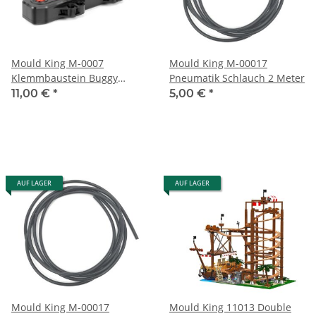
Mould King M-0007
Mould King M-00017
Klemmbaustein Buggy
Pneumatik Schlauch 2 Meter
Motor
11,00 €
*
5,00 €
*
AUF LAGER
AUF LAGER
Mould King M-00017
Mould King 11013 Double