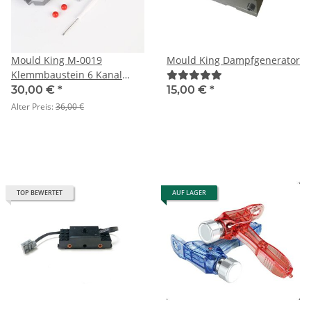
Mould King M-0019
Mould King Dampfgenerator
Klemmbaustein 6 Kanal
Empfänger / Akkubox 2,4
30,00 €
*
15,00 €
*
GHz (B-Ware)
Alter Preis:
36,00 €
TOP BEWERTET
AUF LAGER