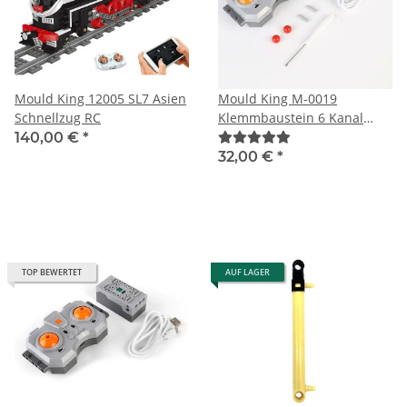
Mould King 12005 SL7 Asien
Mould King M-0019
Schnellzug RC
Klemmbaustein 6 Kanal
Empfänger / Akkubox 2,4
140,00 €
*
GHz
32,00 €
*
TOP BEWERTET
AUF LAGER