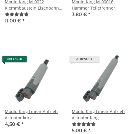
Mould King M-0022
Mould King M-00016
Klemmbaustein Eisenbahn
Hammer Teiletrenner
Drehgestellmotor
3,80 €
*
11,00 €
*
AUF LAGER
TOP BEWERTET
Mould King Linear Antrieb
Mould King Linear Antrieb
Actuator kurz
Actuator lang
4,50 €
*
5,00 €
*