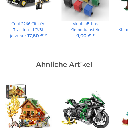
Cobi 2266 Citroën
MunichBricks
Traction 11CVBL
Klemmbaustein
Klem
Mülltonnen 9er Set
jetzt nur
17,60 €
*
9,00 €
*
Ähnliche Artikel