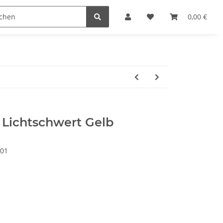
steine
Gutscheine
Sonderpreise
0,00 €
 Lichtschwert Gelb
101