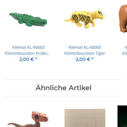
Klemos KL-40003
Klemos KL-40005
Klemmbaustein Krokodil
Klemmbaustein Tiger
Kl
grün
2,00 €
*
2,00 €
*
Ähnliche Artikel