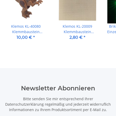
Klemos KL-40080
Klemos KL-20009
Bri
Klemmbaustein
Klemmbaustein
Einze
Dinosaurier Stygimoloch
Grundplatte 32x32 Sand
10,00 €
*
2,80 €
*
groß mit Sound
/ Beige (25cmx25cm)
Newsletter Abonnieren
Bitte senden Sie mir entsprechend Ihrer
Datenschutzerklärung
regelmäßig und jederzeit widerruflich
Informationen zu Ihrem Produktsortiment per E-Mail zu.