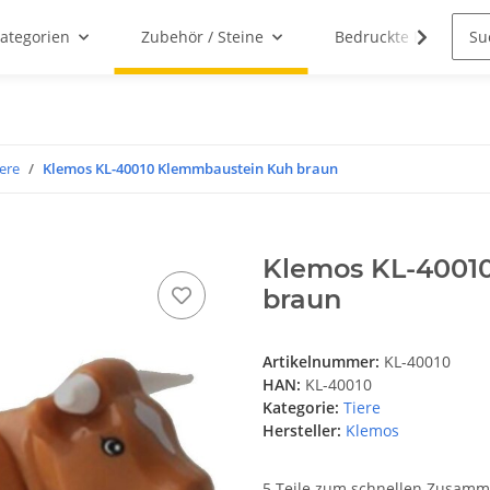
ategorien
Zubehör / Steine
Bedruckte Klemmbau
iere
Klemos KL-40010 Klemmbaustein Kuh braun
Klemos KL-4001
braun
Artikelnummer:
KL-40010
HAN:
KL-40010
Kategorie:
Tiere
Hersteller:
Klemos
5 Teile zum schnellen Zusam