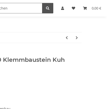
steine
Gutscheine
Sonderpreise
0,00 €
0 Klemmbaustein Kuh
menbau