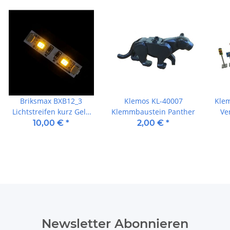
Briksmax BXB12_3
Klemos KL-40007
Kle
Lichtstreifen kurz Gelb
Klemmbaustein Panther
Ve
(3 Stück)
10,00 €
*
2,00 €
*
Newsletter Abonnieren