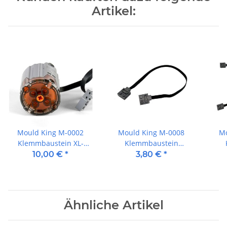
Artikel:
Mould King M-0002
Mould King M-0008
Mo
Klemmbaustein XL-
Klemmbaustein
Motor
Verlängerung 30cm
Ve
10,00 €
*
3,80 €
*
Ähnliche Artikel