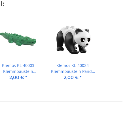
l:
Klemos KL-40003
Klemos KL-40024
Klemmbaustein
Klemmbaustein Panda
Krokodil grün
Bär
2,00 €
*
2,00 €
*