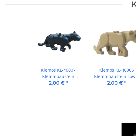
K
Klemos KL-40007
Klemos KL-40006
Klemmbaustein
Klemmbaustein Löw
Panther
2,00 €
*
2,00 €
*