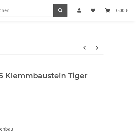
steine
Gutscheine
Sonderpreise
0,00 €
5 Klemmbaustein Tiger
menbau