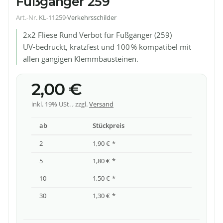
Fußgänger 259
Art.-Nr.
KL-11259
·
Verkehrsschilder
2x2 Fliese Rund Verbot für Fußgänger (259)
UV-bedruckt, kratzfest und 100 % kompatibel mit
allen gängigen Klemmbausteinen.
2,00 €
inkl. 19% USt. , zzgl.
Versand
ab
Stückpreis
2
1,90 €
*
5
1,80 €
*
10
1,50 €
*
30
1,30 €
*