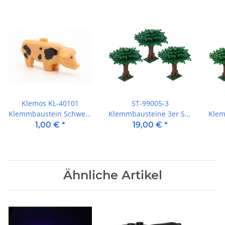
Klemos KL-40101
ST-99005-3
Klemmbaustein Schwein
Klemmbausteine 3er Set
Klem
gefleckt hellbraun
Großer Baum grün
Gro
1,00 €
*
19,00 €
*
Ähnliche Artikel