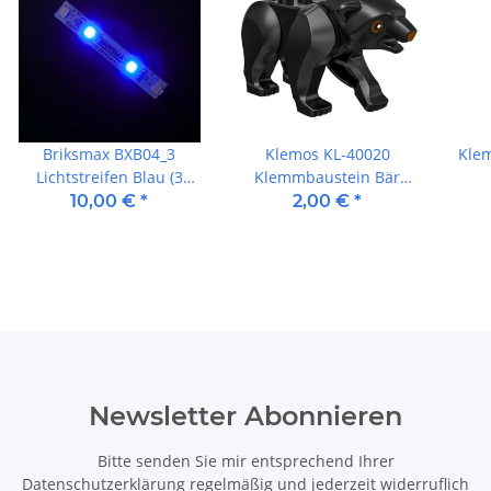
Briksmax BXB04_3
Klemos KL-40020
Kle
Lichtstreifen Blau (3
Klemmbaustein Bär
Stück)
schwarz
10,00 €
*
2,00 €
*
Newsletter Abonnieren
Bitte senden Sie mir entsprechend Ihrer
Datenschutzerklärung
regelmäßig und jederzeit widerruflich