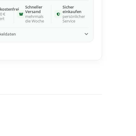
Schneller
Sicher
kostenfrei
Versand
einkaufen
0 €
mehrmals
persönlicher
ert
die Woche
Service
ikeldaten