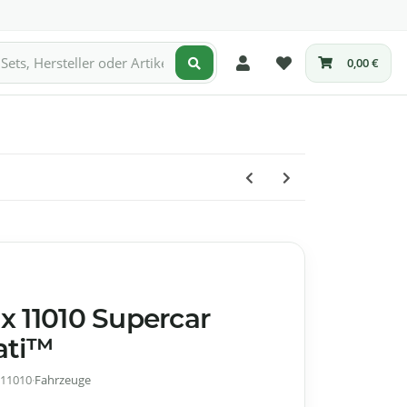
derpreise
0,00 €
x 11010 Supercar
ati™
 11010
·
Fahrzeuge