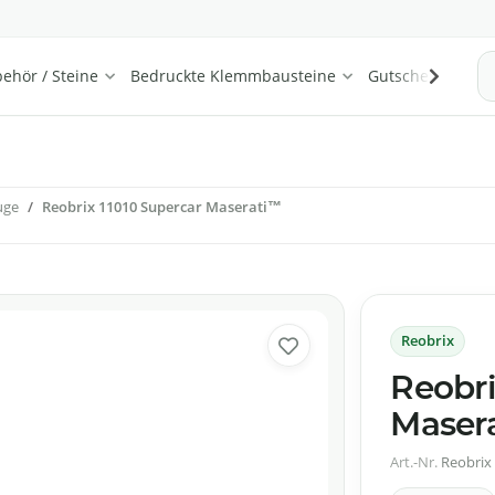
ehör / Steine
Bedruckte Klemmbausteine
Gutscheine
Son
uge
Reobrix 11010 Supercar Maserati™
Reobrix
Reobri
Maser
Art.-Nr.
Reobrix