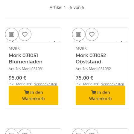
Artikel 1 - 5 von 5
1
/ 2
1
/ 2
‹
›
‹
›
MORK
MORK
AUF LAGER
AUF LAGER
Mork 031051
Mork 031052
Blumenladen
Obststand
Art.-Nr.
Mork 031051
Art.-Nr.
Mork 031052
95,00 €
75,00 €
inkl. MwSt. zzgl.
Versandkosten
inkl. MwSt. zzgl.
Versandkosten
In den
In den
Warenkorb
Warenkorb