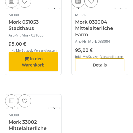
1
/ 2
1
/ 6
‹
›
‹
›
MORK
MORK
AUF LAGER
AUSVERKAUFT
Mork 031053
Mork 033004
Stadthaus
Mittelalterliche
Farm
Art.-Nr.
Mork 031053
Art.-Nr.
Mork 033004
95,00 €
95,00 €
inkl. MwSt. zzgl.
Versandkosten
inkl. MwSt. zzgl.
Versandkosten
In den
Warenkorb
Details
1
/ 4
‹
›
MORK
AUF LAGER
Mork 33002
Mittelalterliche