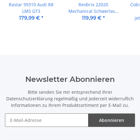
Rastar 99310 Audi R8
Reobrix 22020
Cobi
LMS GT3
Mechanical Schwerlast-
Gabelstapler RC
179,99 €
*
119,99 €
*
je
Newsletter Abonnieren
Bitte senden Sie mir entsprechend Ihrer
Datenschutzerklärung
regelmäßig und jederzeit widerruflich
Informationen zu Ihrem Produktsortiment per E-Mail zu.
Abonnieren
Newsletter Abonnieren