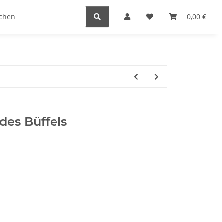
steine
Gutscheine
Sonderpreise
0,00 €
des Büffels