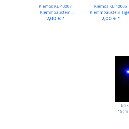
Klemos KL-40007
Klemos KL-40005
Klemmbaustein
Klemmbaustein Tig
Panther
2,00 €
*
2,00 €
*
Bri
15cm 
langs