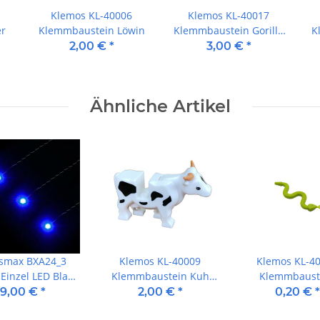
Klemos KL-40006
Klemos KL-40017
er
Klemmbaustein Löwin
Klemmbaustein Gorilla
K
schwarz
2,00 €
*
3,00 €
*
Ähnliche Artikel
ksmax BXA24_3
Klemos KL-40009
Klemos KL-4
Einzel LED Blau
Klemmbaustein Kuh
Klemmbaust
am blinkend (3
weiß
Schlange g
9,00 €
*
2,00 €
*
0,20 €
*
Stück)