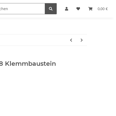
steine
Gutscheine
Sonderpreise
0,00 €
8 Klemmbaustein