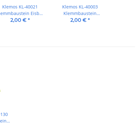
Klemos KL-40021
Klemos KL-40003
lemmbaustein Eisbär
Klemmbaustein
weiß
Krokodil grün
2,00 €
*
2,00 €
*
0130
ein
rün