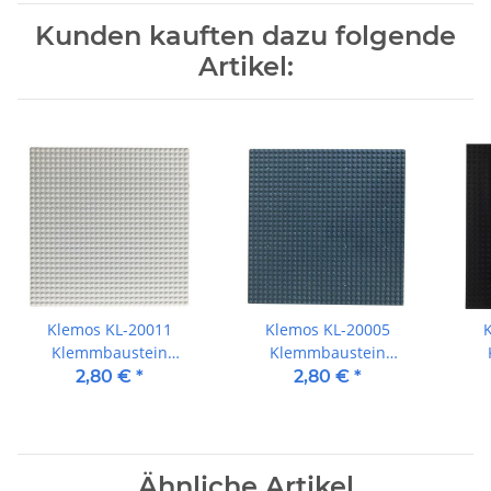
Kunden kauften dazu folgende
Artikel:
Klemos KL-20011
Klemos KL-20005
Klemmbaustein
Klemmbaustein
Grundplatte 32x32 Weiß
Grundplatte 32x32
G
2,80 €
*
2,80 €
*
(25cmx25cm)
Dunkelgrau
S
(25cmx25cm)
Ähnliche Artikel