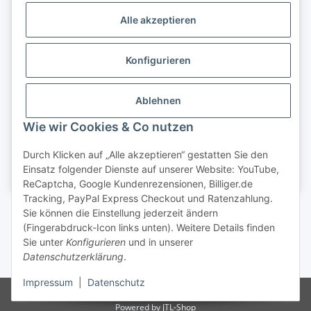
Alle akzeptieren
Konfigurieren
Ablehnen
Wie wir Cookies & Co nutzen
Durch Klicken auf „Alle akzeptieren“ gestatten Sie den
Einsatz folgender Dienste auf unserer Website: YouTube,
ReCaptcha, Google Kundenrezensionen, Billiger.de
Tracking, PayPal Express Checkout und Ratenzahlung.
Sie können die Einstellung jederzeit ändern
(Fingerabdruck-Icon links unten). Weitere Details finden
Sie unter
Konfigurieren
und in unserer
Datenschutzerklärung
.
* inkl. gesetzl. MwSt.
Impressum
|
Datenschutz
© 2026 Klemm & Spiel GmbH. Alle Rechte vorbehalten.
Powered by
JTL-Shop