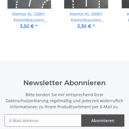
Klemos KL-20001
Klemos KL-20001
Klemmbaustein
Klemmbaustein
Grundplatte 32x32
Grundplatte 32x32
G
3,50 €
*
3,30 €
*
Straße (25cmx25cm)
Straße (25cmx25cm) T-
Stra
Kurve
Kreuzung
Newsletter Abonnieren
Bitte senden Sie mir entsprechend Ihrer
Datenschutzerklärung
regelmäßig und jederzeit widerruflich
Informationen zu Ihrem Produktsortiment per E-Mail zu.
Abonnieren