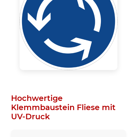
Hochwertige
Klemmbaustein Fliese mit
UV-Druck