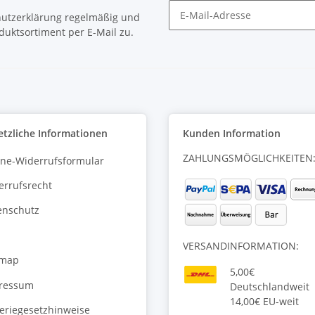
utzerklärung
regelmäßig und
duktsortiment per E-Mail zu.
Newsletter Abonnieren
etzliche Informationen
Kunden Information
ZAHLUNGSMÖGLICHKEITEN
ine-Widerrufsformular
errufsrecht
enschutz
VERSANDINFORMATION:
emap
5,00€
ressum
Deutschlandweit
14,00€ EU-weit
teriegesetzhinweise