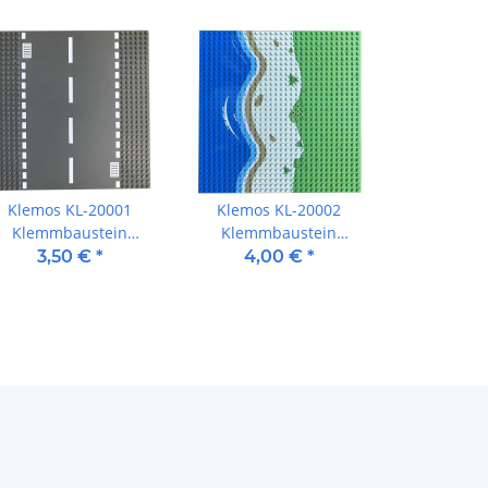
Klemos KL-20001
Klemos KL-20002
Klemmbaustein
Klemmbaustein
Grundplatte 32x32
Grundplatte 32x32 Ufer
3,50 €
*
4,00 €
*
Straße (25cmx25cm)
(25cmx25cm) Ufer
Gerade