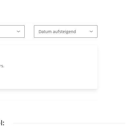
rs.
l: