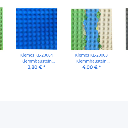
Klemos KL-20004
Klemos KL-20003
Klemmbaustein
Klemmbaustein
Grundplatte 32x32 Blau
Grundplatte 32x32
2,80 €
*
4,00 €
*
)
(25cmx25cm)
Strand (25cmx25cm)
Strand gerade