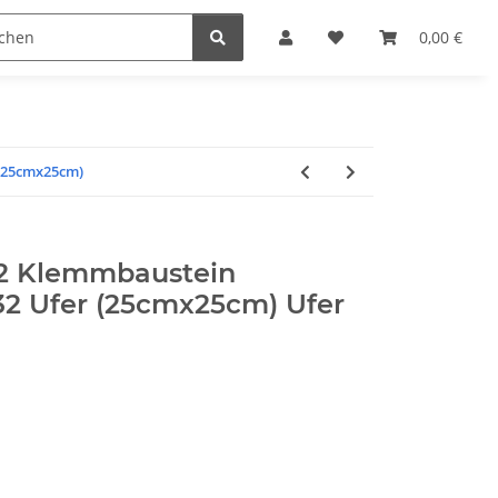
steine
Gutscheine
Sonderpreise
0,00 €
 (25cmx25cm)
2 Klemmbaustein
32 Ufer (25cmx25cm) Ufer