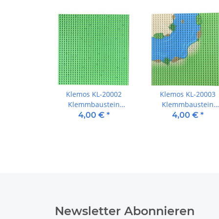
Klemos KL-20002
Klemos KL-20003
Klemmbaustein
Klemmbaustein
Grundplatte 32x32 Ufer
Grundplatte 32x32
4,00 €
*
4,00 €
*
(25cmx25cm) Wiese
Strand (25cmx25cm
Strand 90 Grad
Newsletter Abonnieren