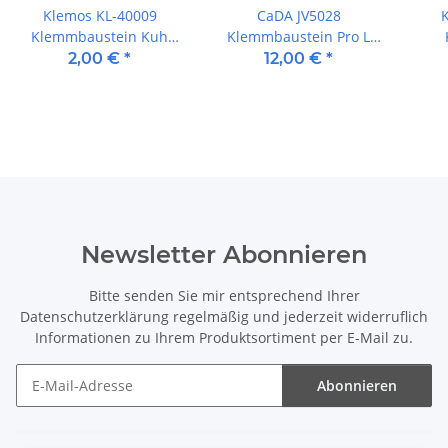
Klemos KL-40009
CaDA JV5028
Klemmbaustein Kuh
Klemmbaustein Pro L
weiß
Motor
Grun
2,00 €
*
12,00 €
*
G
Newsletter Abonnieren
Bitte senden Sie mir entsprechend Ihrer
Datenschutzerklärung
regelmäßig und jederzeit widerruflich
Informationen zu Ihrem Produktsortiment per E-Mail zu.
Abonnieren
Newsletter Abonnieren