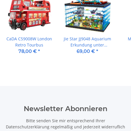
CaDA C59008W London
Jie Star JJ9048 Aquarium
M
Retro Tourbus
Erkundung unter
Wasser
78,00 €
*
69,00 €
*
Newsletter Abonnieren
Bitte senden Sie mir entsprechend Ihrer
Datenschutzerklärung
regelmäßig und jederzeit widerruflich