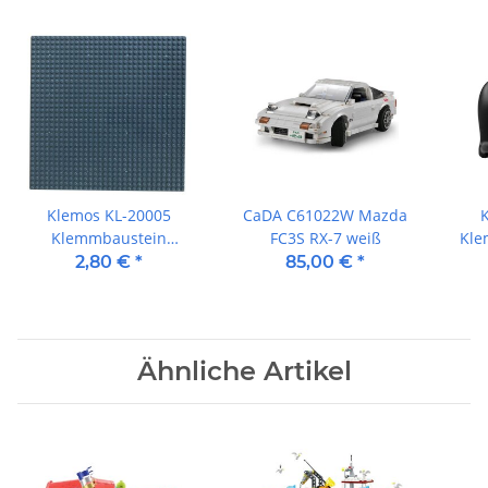
Klemos KL-20005
CaDA C61022W Mazda
Klemmbaustein
FC3S RX-7 weiß
Kle
Grundplatte 32x32
2,80 €
*
85,00 €
*
Dunkelgrau
(25cmx25cm)
Ähnliche Artikel