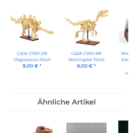
CaDA C59012W
CaDA C59014W
Mould
Stegosaurus Fossil
Velociraptor Fossil
Klemm
Mot
9,00 €
*
9,00 €
*
Alter
Ähnliche Artikel