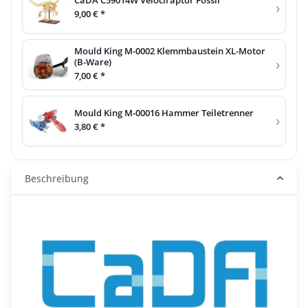
CaDA C59014W Velociraptor Fossil
›
9,00 €
*
Mould King M-0002 Klemmbaustein XL-Motor
›
(B-Ware)
7,00 €
*
Mould King M-00016 Hammer Teiletrenner
›
3,80 €
*
Beschreibung