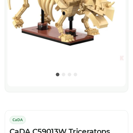
CaDA
CaDA C59013W Triceratops