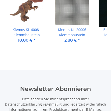
Klemos KL-40081
Klemos KL-20006
Brik
Klemmbaustein
Klemmbaustein
Lich
Dinosaurier T Rex
Grundplatte 32x32
10,00 €
*
2,80 €
*
braun groß mit Sound
Hellgrau (25cmx25cm)
Newsletter Abonnieren
Bitte senden Sie mir entsprechend Ihrer
Datenschutzerklärung
regelmäßig und jederzeit widerruflich
Informationen zu Ihrem Produktsortiment per E-Mail zu.