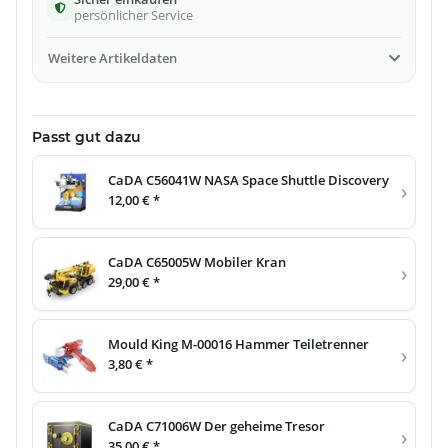
persönlicher Service
Weitere Artikeldaten
Passt gut dazu
CaDA C56041W NASA Space Shuttle Discovery
›
12,00 €
*
CaDA C65005W Mobiler Kran
›
29,00 €
*
Mould King M-00016 Hammer Teiletrenner
›
3,80 €
*
CaDA C71006W Der geheime Tresor
›
35,00 €
*