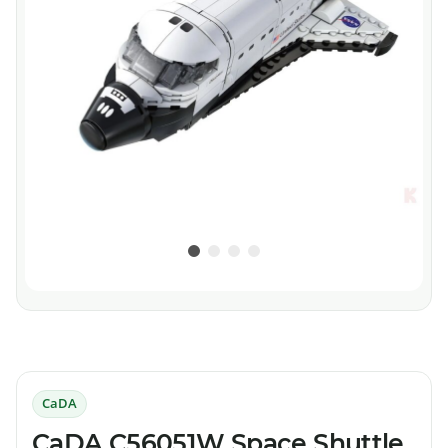
CaDA
CaDA C56051W Space Shuttle