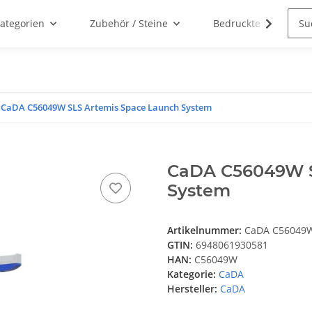
ategorien
Zubehör / Steine
Bedruckte Klemmbau
CaDA C56049W SLS Artemis Space Launch System
CaDA C56049W S
System
Artikelnummer:
CaDA C56049
GTIN:
6948061930581
HAN:
C56049W
Kategorie:
CaDA
Hersteller:
CaDA