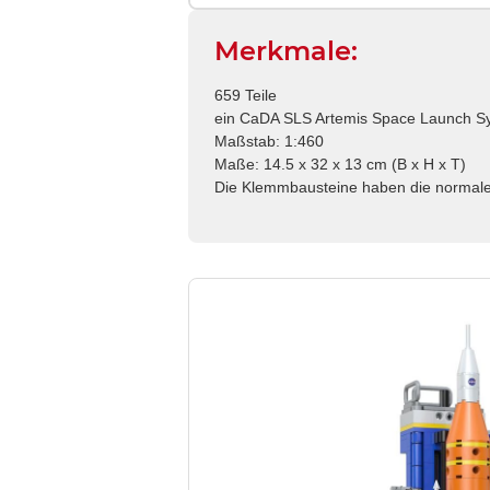
Merkmale:
659 Teile
ein CaDA SLS Artemis Space Launch S
Maßstab: 1:460
Maße: 14.5 x 32 x 13 cm (B x H x T)
Die Klemmbausteine haben die normal