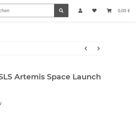
steine
Gutscheine
Sonderpreise
0,00 €
LS Artemis Space Launch
W