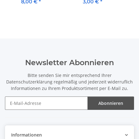
blinkend
Dinosaurier Carnotaurus
8,00 €
*
3,00 €
*
Newsletter Abonnieren
Bitte senden Sie mir entsprechend Ihrer
Datenschutzerklärung
regelmäßig und jederzeit widerruflich
Informationen zu Ihrem Produktsortiment per E-Mail zu.
Abonnieren
Newsletter Abonnieren
Informationen