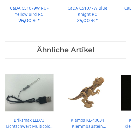
CaDA C51079W RUF
CaDA C51077W Blue
Ca
Yellow Bird RC
Knight RC
26,00 €
*
25,00 €
*
Ähnliche Artikel
Briksmax LLD73
Klemos KL-40034
Lichtschwert Multicolor
Klemmbaustein
Kl