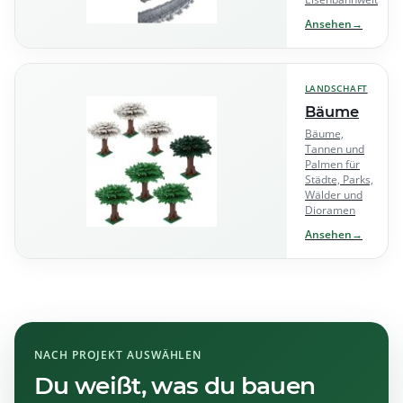
Ansehen
→
LANDSCHAFT
Bäume
Bäume,
Tannen und
Palmen für
Städte, Parks,
Wälder und
Dioramen
Ansehen
→
NACH PROJEKT AUSWÄHLEN
Du weißt, was du bauen