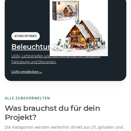
ATMOSPHÄRE
Beleuchtung DIY
LEDs, Lichtstreifen und Komponenten für Gebäude,
Fahrzeuge und Dioramen.
Licht entdecken
→
ALLE ZUBEHÖRWELTEN
Was brauchst du für dein
Projekt?
Die Kategorien werden weiterhin direkt aus JTL geladen und