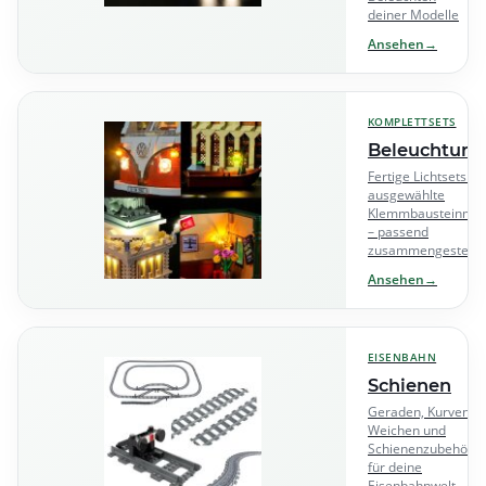
deiner Modelle
Ansehen
→
KOMPLETTSETS
Beleuchtung
Fertige Lichtsets fü
ausgewählte
Klemmbausteinmod
– passend
zusammengestellt
Ansehen
→
EISENBAHN
Schienen
Geraden, Kurven,
Weichen und
Schienenzubehör
für deine
Eisenbahnwelt