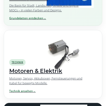
Die Basis für Stadt, Landschaft, Straße und eigene
MOCs – in vielen Farben und Designs.
Grundplatten entdecken
→
TECHNIK
Motoren & Elektrik
Motoren, Servos, Akkuboxen, Fernsteuerungen und
Kabel für bewegte Modelle.
Technik ansehen
→