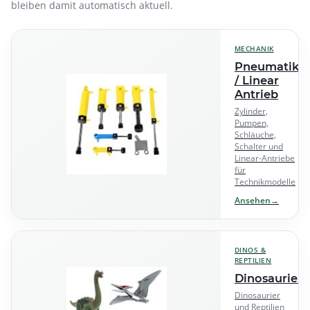
bleiben damit automatisch aktuell.
MECHANIK
Pneumatik
/ Linear
Antrieb
Zylinder,
Pumpen,
Schläuche,
Schalter und
Linear-Antriebe
für
Technikmodelle
Ansehen
→
DINOS &
REPTILIEN
Dinosaurier
Dinosaurier
und Reptilien