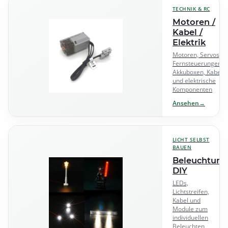
TECHNIK & RC
Motoren /
Kabel /
Elektrik
Motoren, Servos,
Fernsteuerungen,
Akkuboxen, Kabel
und elektrische
Komponenten
Ansehen
→
LICHT SELBST
BAUEN
Beleuchtung
DIY
LEDs,
Lichtstreifen,
Kabel und
Module zum
individuellen
Beleuchten