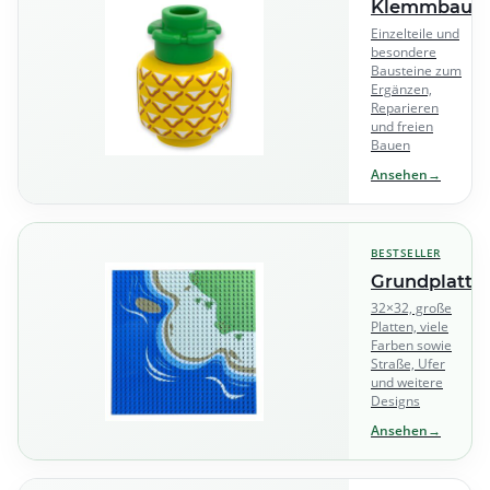
Klemmbaust
Einzelteile und
besondere
Bausteine zum
Ergänzen,
Reparieren
und freien
Bauen
Ansehen
→
BESTSELLER
Grundplatte
32×32, große
Platten, viele
Farben sowie
Straße, Ufer
und weitere
Designs
Ansehen
→