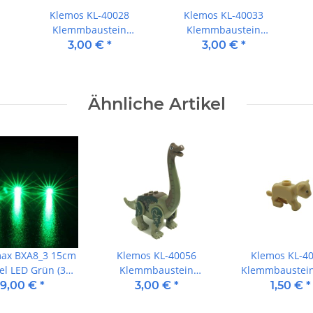
Klemos KL-40028
Klemos KL-40033
Klemmbaustein
Klemmbaustein
ier
Dinosaurier Raptor
Dinosaurier
3,00 €
*
3,00 €
*
Tyrannosaurus weiß
Ähnliche Artikel
max BXA8_3 15cm
Klemos KL-40056
Klemos KL-4
el LED Grün (3
Klemmbaustein
Klemmbaustein
Stück)
Dinosaurier Gobititan
Löwe
9,00 €
*
3,00 €
*
1,50 €
*
Brachiosaurus