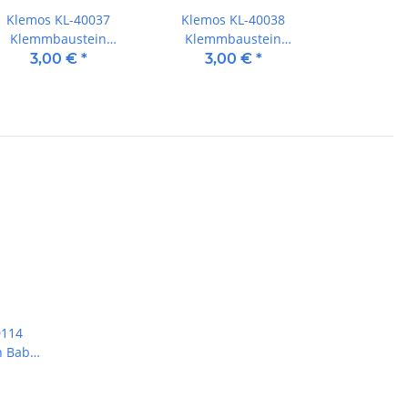
Klemos KL-40037
Klemos KL-40038
Klemmbaustein
Klemmbaustein
Dinosaurier
Dinosaurier
3,00 €
*
3,00 €
*
Spinosaurus
Stygimoloch
0114
 Baby