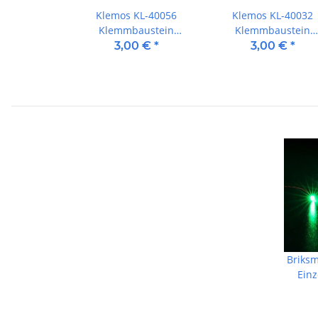
Klemos KL-40056
Klemos KL-40032
Klemmbaustein
Klemmbaustein
Dinosaurier Gobititan
Dinosaurier Flugsaur
3,00 €
*
3,00 €
*
Brachiosaurus
Briks
Einz