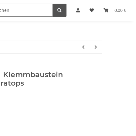
steine
Gutscheine
Sonderpreise
0,00 €
1 Klemmbaustein
eratops